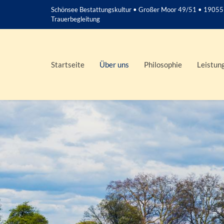
Schönsee Bestattungskultur • Großer Moor 49/51 • 19055
Trauerbegleitung
Startseite
Über uns
Philosophie
Leistun