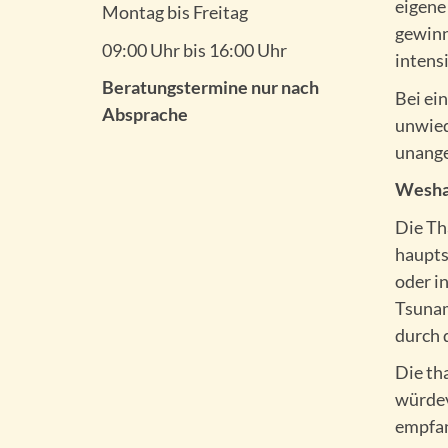
eigene
Montag bis Freitag
gewinn
09:00 Uhr bis 16:00 Uhr
intensi
Beratungstermine nur nach
Bei ei
Absprache
unwied
unange
Weshal
Die Th
haupts
oder i
Tsunam
durch 
Die th
würdev
empfan