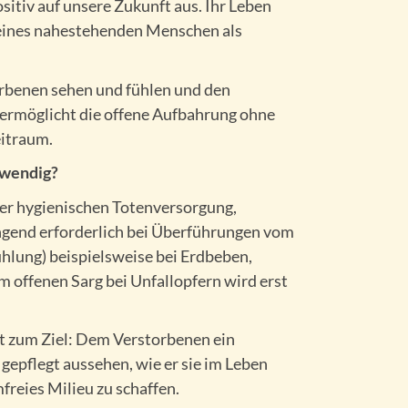
sitiv auf unsere Zukunft aus. Ihr Leben
 eines nahestehenden Menschen als
rbenen sehen und fühlen und den
 ermöglicht die offene Aufbahrung ohne
itraum.
twendig?
der hygienischen Totenversorgung,
ngend erforderlich bei Überführungen vom
hlung) beispielsweise bei Erdbeben,
offenen Sarg bei Unfallopfern wird erst
t zum Ziel: Dem Verstorbenen ein
gepflegt aussehen, wie er sie im Leben
freies Milieu zu schaffen.