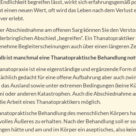
 Endlichkeit begreifen lässt, wirkt sich erfahrungsgemäß po
t einen neuen Wert, oft wird das Leben nach dem Verlust
ver erlebt.
ner Abschiednahme am offenen Sarg können Sie den Versto
erbringlichen Abschied „begreifen“. Ein Thanatopraktiker
nehme Begleiterscheinungen auch über einen längeren Ze
b ist manchmal eine Thanatopraktische Behandlung no
anatopraxie ist eine eigenständige und ergänzende Form 
ächlich gedacht für eine offene Aufbahrung aber auch zwi
n das Ausland sowie unter extremen Bedingungen (keine Kü
i oder anderen Katastrophen. Auch die Abschiednahme am 
die Arbeit eines Thanatopraktikers möglich.
anatopraktische Behandlung des menschlichen Körpers ha
olles Äußeres zu erhalten. Nach der Behandlung soll er so 
gen hätte und am und im Körper ein aseptisches, also keim