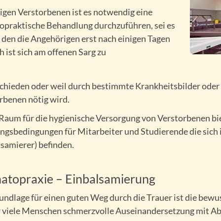
nigen Verstorbenen ist es notwendig eine
opraktische Behandlung durchzuführen, sei es
s den die Angehörigen erst nach einigen Tagen
h ist sich am offenen Sarg zu
chieden oder weil durch bestimmte Krankheitsbilder oder 
rbenen nötig wird.
Raum für die hygienische Versorgung von Verstorbenen bi
ngsbedingungen für Mitarbeiter und Studierende die sich
lsamierer) befinden.
atopraxie – Einbalsamierung
undlage für einen guten Weg durch die Trauer ist die bew
r viele Menschen schmerzvolle Auseinandersetzung mit Ab