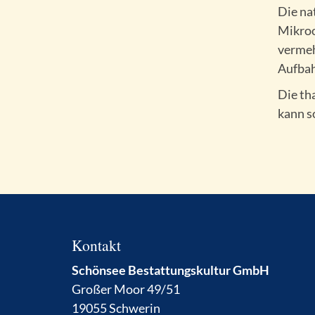
Die na
Mikroo
vermeh
Aufbah
Die th
kann s
Kontakt
Schönsee Bestattungskultur GmbH
Großer Moor 49/51
19055 Schwerin