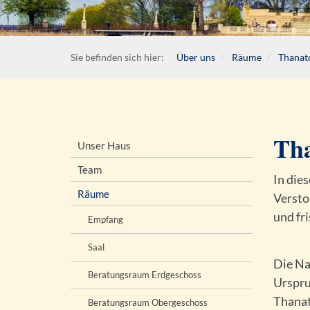
Sie befinden sich hier:
Über uns
Räume
Thanat
Th
Unser Haus
Team
In die
Räume
Versto
und fri
Empfang
Saal
Die Na
Beratungsraum Erdgeschoss
Urspru
Thanat
Beratungsraum Obergeschoss