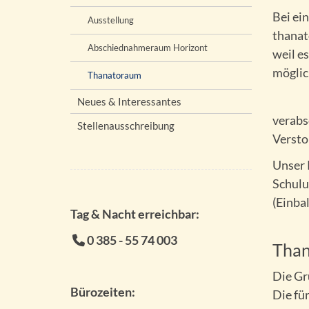
Bei ei
Ausstellung
thanat
Abschiednahmeraum Horizont
weil e
möglic
Thanatoraum
Neues & Interessantes
verabs
Stellenausschreibung
Versto
Unser 
Schulu
(Einba
Tag & Nacht erreichbar:
0 385 - 55 74 003
Than
Die Gr
Bürozeiten:
Die fü